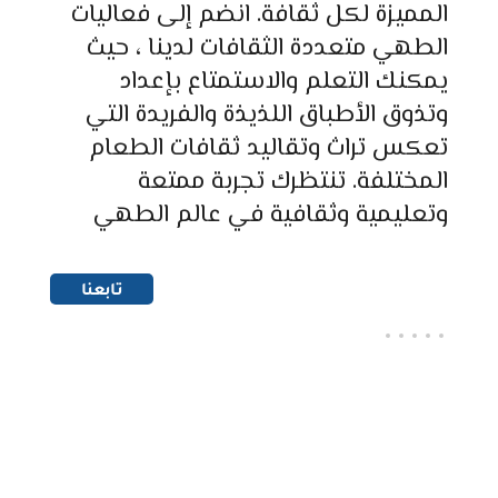
المميزة
لكل
ثقافة
.
انضم
إلى
فعاليات
الطهي
متعددة
الثقافات
لدينا
،
حيث
يمكنك
التعلم
والاستمتاع
بإعداد
وتذوق
الأطباق
اللذيذة
والفريدة
التي
تعكس
تراث
وتقاليد
ثقافات
الطعام
المختلفة
.
تنتظرك
تجربة
ممتعة
وتعليمية
وثقافية
في
عالم
الطهي
تابعنا