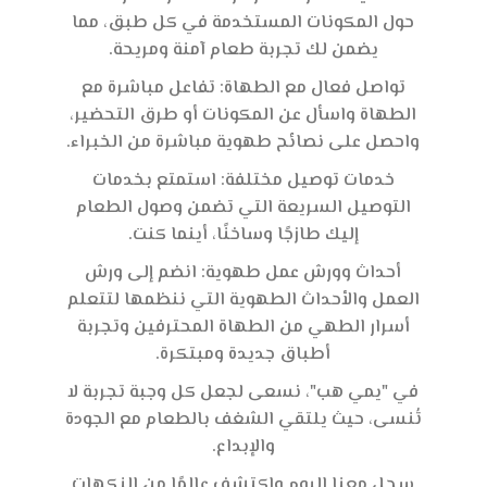
حول المكونات المستخدمة في كل طبق، مما
يضمن لك تجربة طعام آمنة ومريحة.
تواصل فعال مع الطهاة: تفاعل مباشرة مع
الطهاة واسأل عن المكونات أو طرق التحضير،
واحصل على نصائح طهوية مباشرة من الخبراء.
خدمات توصيل مختلفة: استمتع بخدمات
التوصيل السريعة التي تضمن وصول الطعام
إليك طازجًا وساخنًا، أينما كنت.
أحداث وورش عمل طهوية: انضم إلى ورش
العمل والأحداث الطهوية التي ننظمها لتتعلم
أسرار الطهي من الطهاة المحترفين وتجربة
أطباق جديدة ومبتكرة.
في "يمي هب"، نسعى لجعل كل وجبة تجربة لا
تُنسى، حيث يلتقي الشغف بالطعام مع الجودة
والإبداع.
سجل معنا اليوم واكتشف عالمًا من النكهات