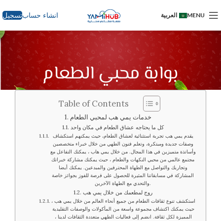
انشاء حساب
تسجيل
MENU
العربية
بوابة محبي الطعام
Table of Contents
خدمات يمي هب لمحبي الطعام
كل ما يحتاجه عشاق الطعام في مكان واحد
يقدم يمي هب تجربة استثنائية لعشاق الطعام، حيث يمكنهم استكشاف
وصفات جديدة ومبتكرة، وتعلم فنون الطهي من خلال خبراء متخصصين
وأساتذة متميزين في هذا المجال. من خلال يمي هاب ، يمكنك التفاعل مع
مجتمع عالمي من محبي النكهات والطعام ، حيث يمكنك مشاركة خبراتك
وتجاربك والتواصل مع الطهاة المحترفين والمبدعين. يمكنك أيضا
المشاركة في مسابقاتنا المثيرة للحصول على فرصة للفوز بجوائز خاصة
والتحدي مع الطهاة الآخرين.
روج لمطعمك من خلال يمي هب
استكشف تنوع ثقافات الطعام من جميع أنحاء العالم من خلال يمي هب ،
حيث يمكنك اكتشاف مجموعة واسعة من المأكولات والوصفات التقليدية
المميزة لكل ثقافة. انضم إلى فعاليات الطهي متعددة الثقافات لدينا ،