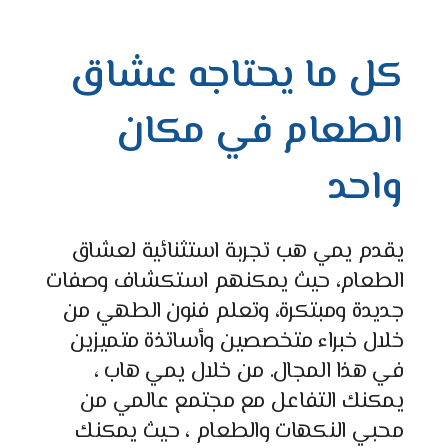
كل ما يحتاجه عشاق
الطعام في مكان
واحد
يقدم
يمي
هب
تجربة
استثنائية
لعشاق
الطعام
،
حيث
يمكنهم
استكشاف
وصفات
جديدة
ومبتكرة
،
وتعلم
فنون
الطهي
من
خلال
خبراء
متخصصين
وأساتذة
متميزين
في
هذا
المجال
.
من
خلال
يمي هاب
،
يمكنك
التفاعل
مع
مجتمع
عالمي
من
محبي
النكهات
والطعام
،
حيث
يمكنك