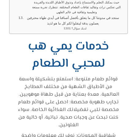
حيث يمكنك التعلم والاستمتاع بإعداد وتذوق الأطباق اللذيذة والفريدة
التي تعكس تراث وتقاليد ثقافات الطعام المختلفة. تنتظرك تجربة ممتعة
وتعليمية وثقافية في عالم الطهي
ستجد في مدونتنا كل ما يتعلق بأفضل أصنافنا في أيدي طهاة محترفين
يعملون بدقة لينقلوا لكم كل ما هو لذيذ
لديك سؤال؟
خدمات يمي هب
لمحبي الطعام
قوائم طعام متنوعة: استمتع بتشكيلة واسعة
من الأطباق الشهية من مختلف المطابخ
العالمية، معدة بعناية من قبل طهاة موهوبين.
تجارب طهوية مخصصة: احصل على قوائم طعام
مخصصة تلبي تفضيلاتك الغذائية الخاصة، سواء
كنت تبحث عن وجبات صحية، نباتية، أو خالية من
الغلوتين.
شفافية المكونات: نوفر لك معلومات واضحة