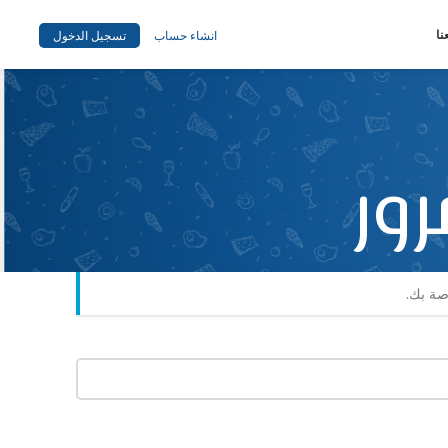
نا
انشاء حساب
تسجيل الدخول
ور
صة بك.